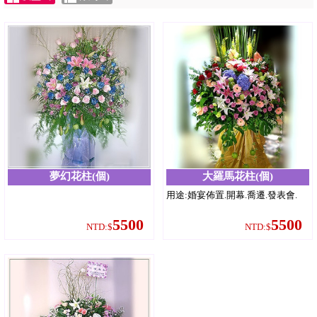
夢幻花柱(個)
大羅馬花柱(個)
用途:婚宴佈置.開幕.喬遷.發表會.
5500
5500
NTD:$
NTD:$