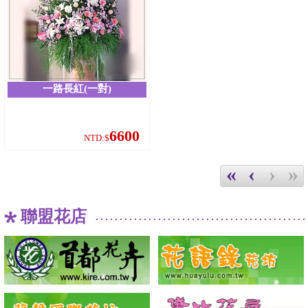
一路長紅(一對)
6600
NTD:$
«
‹
›
»
聯盟花店